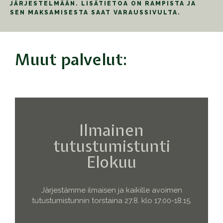
JÄRJESTELMÄÄN. LISÄTIETOA ON RAMPISTA JA
SEN MAKSAMISESTA SAAT VARAUSSIVULTA.
Muut palvelut:
Ilmainen
tutustumistunti
Elokuu
Järjestämme ilmaisen ja kaikille avoimen
tutustumistunnin torstaina 27.8. klo 17.00-18.15.